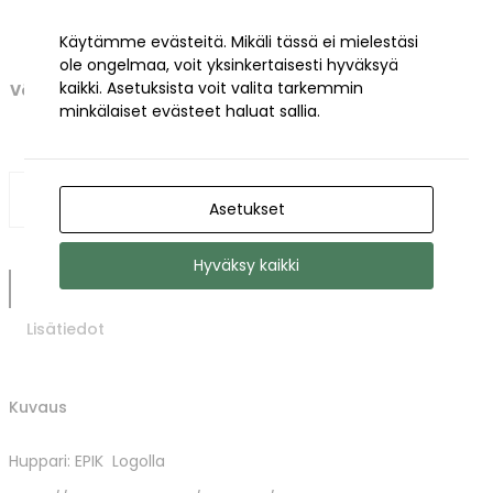
Käytämme evästeitä. Mikäli tässä ei mielestäsi
ole ongelmaa, voit yksinkertaisesti hyväksyä
kaikki. Asetuksista voit valita tarkemmin
Väri
minkälaiset evästeet haluat sallia.
H
LISÄÄ OSTOSKORIIN
u
Asetukset
p
p
Hyväksy kaikki
a
Kuvaus
r
i
Lisätiedot
:
E
P
Kuvaus
I
K
L
Huppari: EPIK Logolla
o