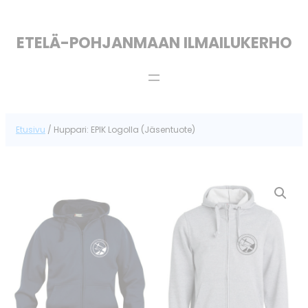
Siirry
sisältöön
ETELÄ-POHJANMAAN ILMAILUKERHO
Etusivu
/ Huppari: EPIK Logolla (Jäsentuote)