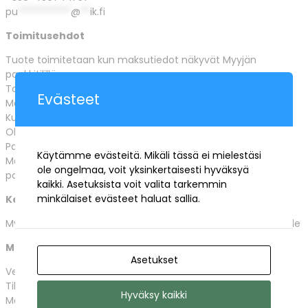
pu
***********
@
**
ik.fi
Toimitusehdot
Tuote toimitetaan kun maksutiedot näkyvät Myyjän
pankkitilillä
Toimitusaika tyypillisesti 2-3 päivää tilauksesta
Evästeet
Maksu suoritetaan pankkisiirtona Myyjän ilmoittamalle tilille
Kuluttajan oikeus perua kauppa 14 päivän sisällä
Ole tarvittaessa yhteydessä
ka
****
@
**
ik.fi
Palautuksesta ei aiheudu kustannuksia
Käytämme evästeitä. Mikäli tässä ei mielestäsi
Maksupalautus tehdään Tilinsiirtona ostajan ilmoittamalle
ole ongelmaa, voit yksinkertaisesti hyväksyä
pankkitilille
kaikki. Asetuksista voit valita tarkemmin
minkälaiset evästeet haluat sallia.
Kerhotuotteet/Jäsentuotteet
Myydään ja toimitetaan vain kerhon rekisteröityneille jäsenille
Maksuehdot
Asetukset
Verkkokaupassa on käytössä SEPA Pankkisiirto maksu.
Tilauksen jälkeen ostaja saa maksutiedot sähköpostilla
Hyväksy kaikki
Maksun jälkeen myyjä toimittaa tuoteen /Latauslinkin