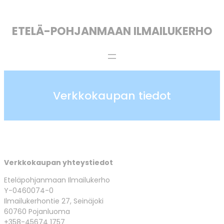
ETELÄ-POHJANMAAN ILMAILUKERHO
Verkkokaupan tiedot
Verkkokaupan yhteystiedot
Eteläpohjanmaan Ilmailukerho
Y-0460074-0
Ilmailukerhontie 27, Seinäjoki
60760 Pojanluoma
+358-45674 1757