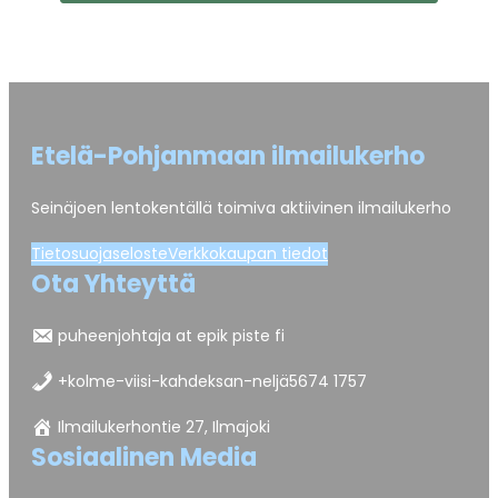
Etelä-Pohjanmaan ilmailukerho
Seinäjoen lentokentällä toimiva aktiivinen ilmailukerho
Tietosuojaseloste
Verkkokaupan tiedot
Ota Yhteyttä
puheenjohtaja at epik piste fi
+kolme-viisi-kahdeksan-neljä5674 1757
Ilmailukerhontie 27, Ilmajoki
Sosiaalinen Media