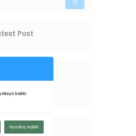
test Post
rchive
äksyä kaikki.
arkistoja.
Hyväksy kaikki
ategory