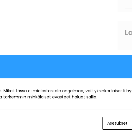
e
a
r
c
h
La
A
Mikäli tässä ei mielestäsi ole ongelmaa, voit yksinkertaisesti hyv
Ei 
ita tarkemmin minkälaiset evästeet haluat sallia.
Asetukset
C