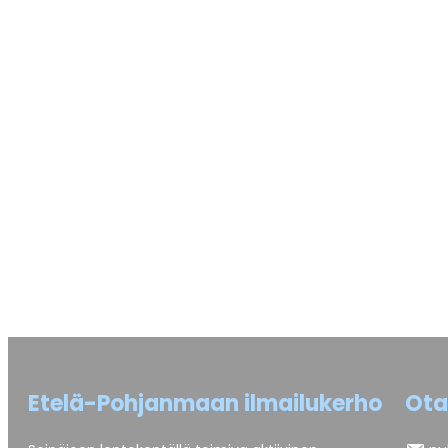
Etelä-Pohjanmaan ilmailukerho
Ota